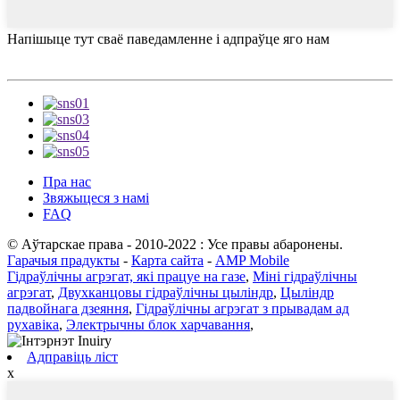
Напішыце тут сваё паведамленне і адпраўце яго нам
Пра нас
Звяжыцеся з намі
FAQ
© Аўтарскае права - 2010-2022 : Усе правы абаронены.
Гарачыя прадукты
-
Карта сайта
-
AMP Mobile
Гідраўлічны агрэгат, які працуе на газе
,
Міні гідраўлічны
агрэгат
,
Двухканцовы гідраўлічны цыліндр
,
Цыліндр
падвойнага дзеяння
,
Гідраўлічны агрэгат з прывадам ад
рухавіка
,
Электрычны блок харчавання
,
Адправіць ліст
x