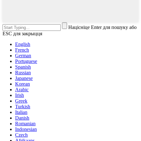
Націсніце Enter для пошуку або
ESC для закрыцця
English
French
German
Portuguese
Spanish
Russian
Japanese
Korean
Arabic
Irish
Greek
Turkish
Italian
Danish
Romanian
Indonesian
Czech
Afrikaans