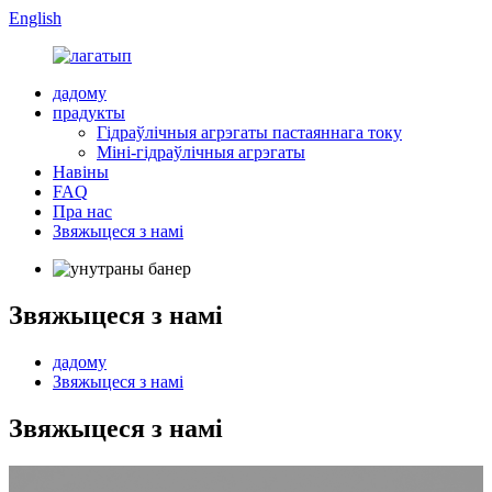
English
дадому
прадукты
Гідраўлічныя агрэгаты пастаяннага току
Міні-гідраўлічныя агрэгаты
Навіны
FAQ
Пра нас
Звяжыцеся з намі
Звяжыцеся з намі
дадому
Звяжыцеся з намі
Звяжыцеся з намі