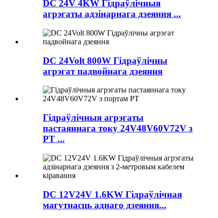
DC 24V 4KW Гідраўлічныя
агрэгаты адзінарнага дзеяння ...
DC 24Volt 800W Гідраўлічны
агрэгат падвойнага дзеяння
Гідраўлічныя агрэгаты
пастаяннага току 24V48V60V72V з
PT ...
DC 12V24V 1.6KW Гідраўлічная
магутнасць аднаго дзеяння...