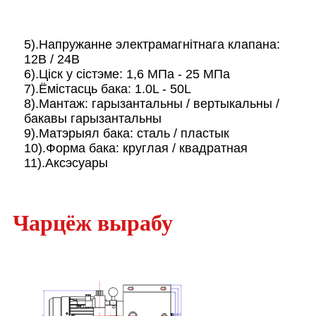
5).Напружанне электрамагнітнага клапана:
12В / 24В
6).Ціск у сістэме: 1,6 МПа - 25 МПа
7).Ёмістасць бака: 1.0L - 50L
8).Мантаж: гарызантальны / вертыкальны /
бакавы гарызантальны
9).Матэрыял бака: сталь / пластык
10).Форма бака: круглая / квадратная
11).Аксэсуары
Чарцёж вырабу