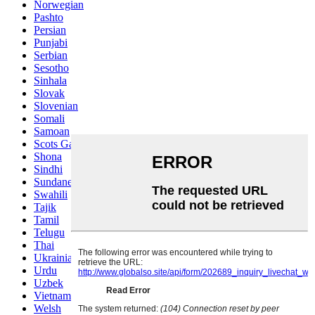
Norwegian
Pashto
Persian
Punjabi
Serbian
Sesotho
Sinhala
Slovak
Slovenian
Somali
Samoan
Scots Gaelic
Shona
Sindhi
Sundanese
Swahili
Tajik
Tamil
Telugu
Thai
Ukrainian
Urdu
Uzbek
Vietnamese
Welsh