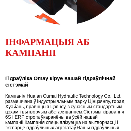
ІНФАРМАЦЫЯ АБ
КАМПАНІІ
Гідраўліка Omay кіруе вашай гідраўлічнай
сістэмай
Кампанія Huaian Oumai Hydraulic Technology Co., Ltd.
размешчана ў індустрыяльным парку Цінцзянпу, горад
Хуайань, правінцыя Цзянсу, з сучасным стандартным
цэхам і вытворчым абсталяваннем.Сістэмы кіравання
6S і ERP строга ўкаранёны ва ўсёй нашай
кампаніі.Кампанія спецыялізуецца на вытворчасці і
экспарце гідраўлічных агрэгатаў.Нашы гідраўлічныя