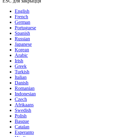
ESC для закрыцця
English
French
German
Portuguese
Spanish
Russian
Japanese
Korean
Arabic
Irish
Greek
Turkish
Italian
Danish
Romanian
Indonesian
Czech
Afrikaans
Swedish
Polish
Basque
Catalan
Esperanto