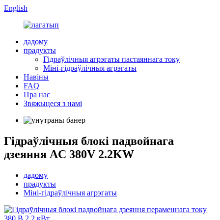
English
дадому
прадукты
Гідраўлічныя агрэгаты пастаяннага току
Міні-гідраўлічныя агрэгаты
Навіны
FAQ
Пра нас
Звяжыцеся з намі
Гідраўлічныя блокі падвойнага
дзеяння AC 380V 2.2KW
дадому
прадукты
Міні-гідраўлічныя агрэгаты