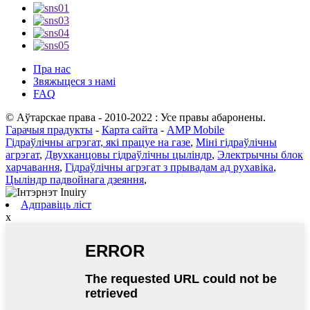
Пра нас
Звяжыцеся з намі
FAQ
© Аўтарскае права - 2010-2022 : Усе правы абаронены.
Гарачыя прадукты
-
Карта сайта
-
AMP Mobile
Гідраўлічны агрэгат, які працуе на газе
,
Міні гідраўлічны
агрэгат
,
Двухканцовы гідраўлічны цыліндр
,
Электрычны блок
харчавання
,
Гідраўлічны агрэгат з прывадам ад рухавіка
,
Цыліндр падвойнага дзеяння
,
Адправіць ліст
x