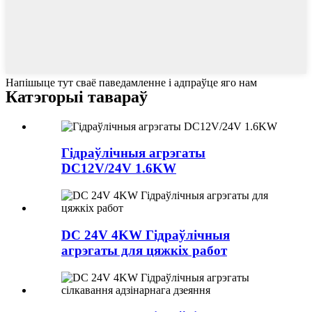
Напішыце тут сваё паведамленне і адпраўце яго нам
Катэгорыі тавараў
Гідраўлічныя агрэгаты
DC12V/24V 1.6KW
DC 24V 4KW Гідраўлічныя
агрэгаты для цяжкіх работ