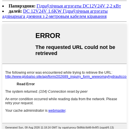
Папярэдняя:
Гідраўлічныя агрэгаты DC12V24V 2,2 кВт
далей:
DC 12V24V 1.6KW Гідраўлічныя агрэгаты
адзінарнага дзеяння з 2-метровым кабелем кіравання