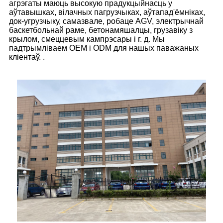
агрэгаты маюць высокую прадукцыйнасць у
аўтавышках, вілачных пагрузчыках, аўтапад'ёмніках,
док-угрузчыку, самазвале, робаце AGV, электрычнай
баскетбольнай раме, бетонамяшалцы, грузавіку з
крылом, смеццевым кампрэсары і г. д. Мы
падтрымліваем OEM і ODM для нашых паважаных
кліентаў. .