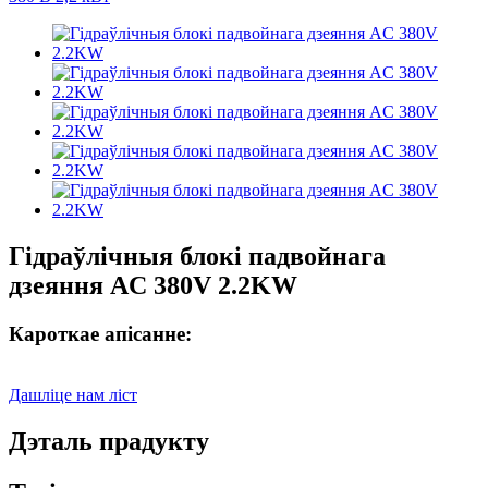
Гідраўлічныя блокі падвойнага
дзеяння AC 380V 2.2KW
Кароткае апісанне:
Дашліце нам ліст
Дэталь прадукту